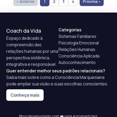
‹ Anterior
1
2
3
4
Próxima ›
Categorias
Coach da Vida
Sistemas Familiares
Espaço dedicado à
Psicologia Emocional
compreensão das
Relações Humanas
relações humanas por uma
Consciência Aplicada
perspectiva sistêmica,
Autoconhecimento
integrativa e responsável.
Quer entender melhor seus padrões relacionais?
Saiba mais sobre como a Consciência Marquesiana
pode ampliar sua visão e suas escolhas conscientes.
Conheça mais
Blog desenvolvido com ❤️ pela
Automarticles
.