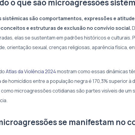
o o que são microagressões sistêm
 sistêmicas são comportamentos, expressões e atitudes
onceitos e estruturas de exclusão no convívio social.
D
adas, elas se sustentam em padrões históricos e culturais.
de, orientação sexual, crenças religiosas, aparência física, e
 do
Atlas da Violência 2024
mostram como essas dinâmicas têm
a de homicídios entre a população negra é 170,3% superior à 
tra como microagressões cotidianas são partes visíveis de um 
cia.
icroagressões se manifestam no co