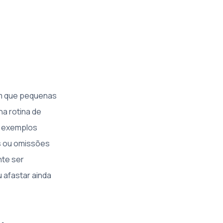
em que pequenas
a rotina de
o exemplos
s ou omissões
nte ser
u afastar ainda