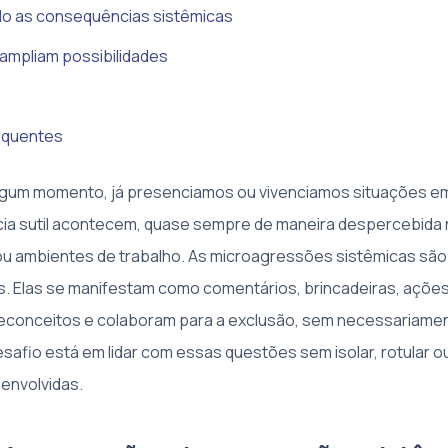
 as consequências sistêmicas
ampliam possibilidades
equentes
lgum momento, já presenciamos ou vivenciamos situações 
cia sutil acontecem, quase sempre de maneira despercebida n
 ou ambientes de trabalho. As microagressões sistêmicas sã
. Elas se manifestam como comentários, brincadeiras, açõe
econceitos e colaboram para a exclusão, sem necessariame
esafio está em lidar com essas questões sem isolar, rotular o
envolvidas.