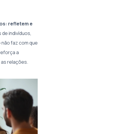
s: refletem e
de indivíduos,
o não faz com que
eforça a
 as relações.