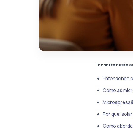
Encontre neste a
Entendendo o
Como as micr
Microagressão
Por que isola
Como abordar