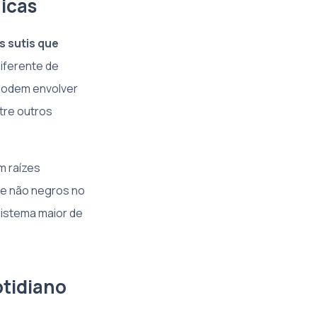
icas
 sutis que
iferente de
 Podem envolver
ntre outros
 raízes
de não negros no
sistema maior de
tidiano