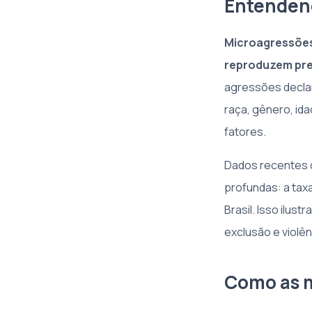
Entendend
Microagressões
reproduzem prec
agressões declar
raça, gênero, ida
fatores.
Dados recentes
profundas: a tax
Brasil. Isso ilus
exclusão e violên
Como as m