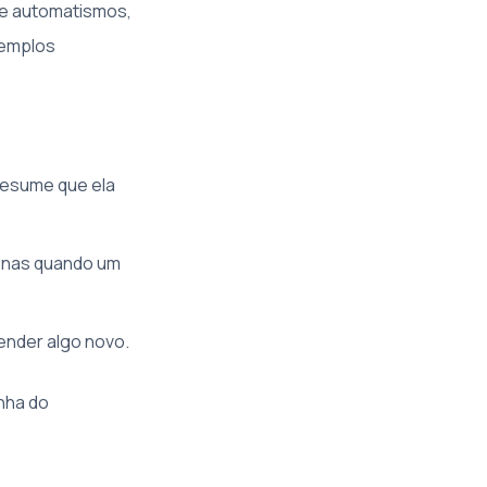
e automatismos,
xemplos
resume que ela
penas quando um
ender algo novo.
nha do