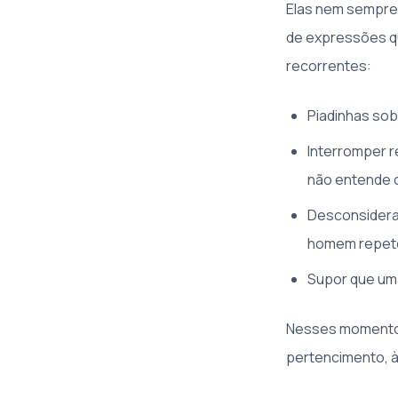
Elas nem sempre
de expressões q
recorrentes:
Piadinhas sob
Interromper 
não entende 
Desconsiderar
homem repete
Supor que um
Nesses momentos,
pertencimento, à